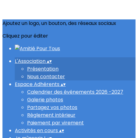
Ajoutez un logo, un bouton, des réseaux sociaux
Cliquez pour éditer
L'Association
▴
▾
Présentation
Nous contacter
Espace Adhérents
▴
▾
Calendrier des événements 2026 -2027
Galerie photos
Partagez vos photos
Règlement intérieur
Paiement par virement
Activités en cours
▴
▾