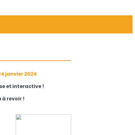
24 janvier 2024
e et interactive !
 à revoir !