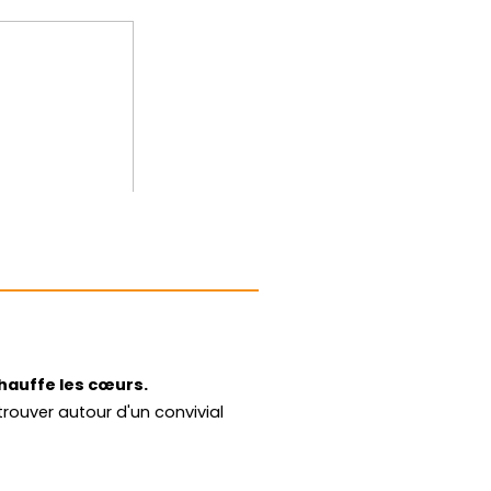
erre après sa victoire d'Hasting
chauffe les cœurs.
trouver autour d'un convivial