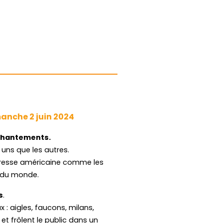
anche 2 juin 2024
nchantements.
uns que les autres.
 presse américaine comme les
s du monde.
s
.
: aigles, faucons, milans,
et frôlent le public dans un