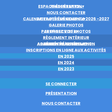
ESPACE ADHÉRENTS
PRÉSENTATION
▴
▾
NOUS CONTACTER
CALENDRIER DES ÉVÉNEMENTS 2026 -2027
ACTIVITÉS EN COURS
▴
▾
GALERIE PHOTOS
PARTAGEZ VOS PHOTOS
JE M'INSCRIS !
▴
▾
RÈGLEMENT INTÉRIEUR
ACTIVITÉS RÉALISÉES
ADHÉSION À L'ASSOCIATION
PAIEMENT PAR VIREMENT
▴
▾
INSCRIPTIONS EN LIGNE AUX ACTIVITÉS
EN 2025
EN 2024
EN 2023
SE CONNECTER
PRÉSENTATION
NOUS CONTACTER